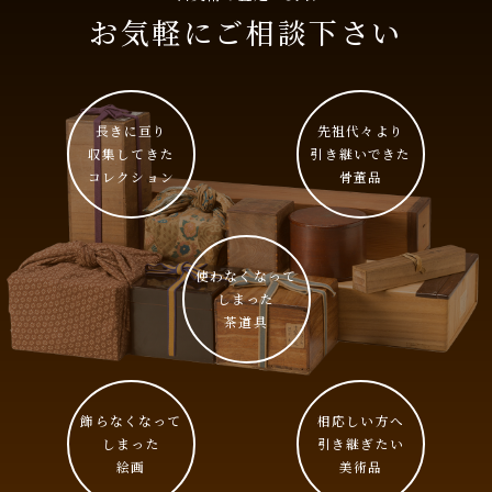
お気軽にご相談下さい
長きに亘り
先祖代々より
収集してきた
引き継いできた
コレクション
骨董品
使わなくなって
しまった
茶道具
飾らなくなって
相応しい⽅へ
しまった
引き継ぎたい
絵画
美術品