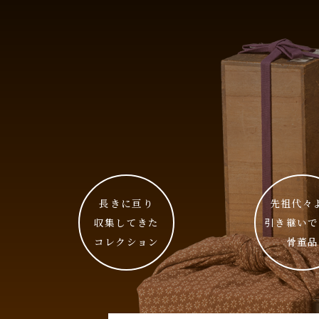
長きに亘り
先祖代々
収集してきた
引き継いで
コレクション
骨董品