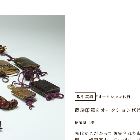
取引実績
#オークション代行
蒔絵印籠をオークション代
福岡県 I様
先代がこだわって蒐集された
柳、一峰斎寒山、堆朱楊成、