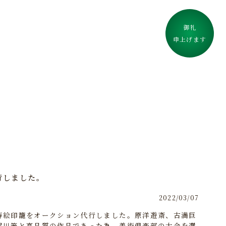
御礼
申上げます
行しました。
2022/03/07
蒔絵印籠をオークション代行しました。原洋遊斎、古満巨
梶川等と高品質の作品であった為、美術倶楽部の大会を選