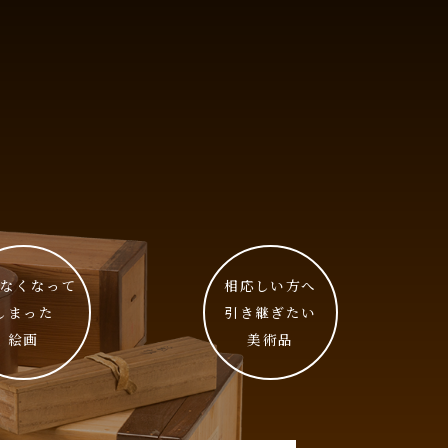
らなくなって
相応しい⽅へ
しまった
引き継ぎたい
絵画
美術品